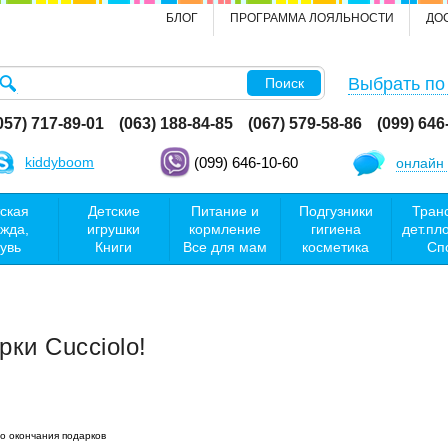
БЛОГ
ПРОГРАММА ЛОЯЛЬНОСТИ
ДО
Выбрать по
Поиск
057) 717-89-01
(063) 188-84-85
(067) 579-58-86
(099) 646
kiddyboom
(099) 646-10-60
онлайн 
ская
Детские
Питание и
Подгузники
Тран
жда,
игрушки
кормление
гигиена
дет.пл
увь
Книги
Все для мам
косметика
Сп
рки Cucciolo!
о окончания подарков