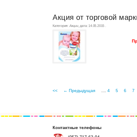
Акция от торговой мар
Категория:
Акции
, дата:
14.05.2015
.
Пр
<<
← Предыдущая
....
4
5
6
7
Контактные телефоны
(057) 717-62-04