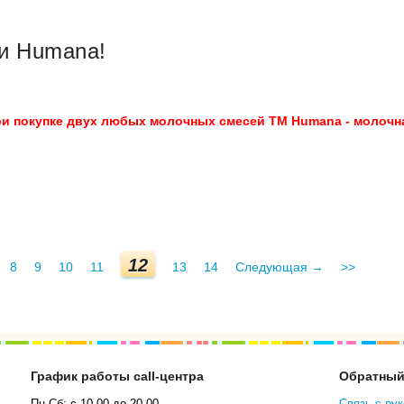
ки Humana!
и покупке двух любых молочных смесей ТМ Humana - молочн
12
8
9
10
11
13
14
Следующая →
>>
График работы call-центра
Обратный
Пн-Сб: с 10.00 до 20.00
Связь с ру