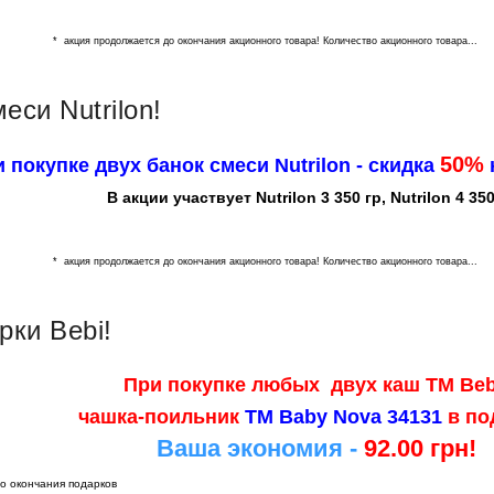
* акция продолжается до окончания акционного товара! Количество акционного товара...
еси Nutrilon!
50%
 покупке двух банок смеси Nutrilon - скидка
В акции участвует Nutrilon 3 350 гр, Nutrilon 4 350
* акция продолжается до окончания акционного товара! Количество акционного товара...
рки Bebi!
При покупке любых двух каш ТМ Beb
чашка-поильник
ТМ Baby Nova 34131
в по
Ваша экономия -
92.00 грн!
о окончания подарков