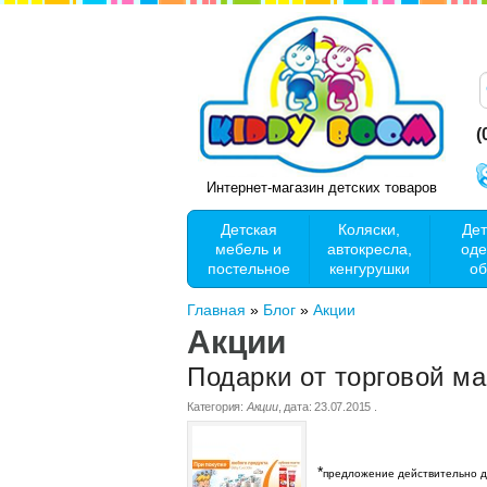
(
Интернет-магазин детских товаров
Детская
Коляски,
Дет
мебель и
автокресла,
оде
постельное
кенгурушки
об
Главная
»
Блог
»
Акции
Акции
Подарки от торговой ма
Категория:
Акции
, дата:
23.07.2015
.
*
предложение действительно д