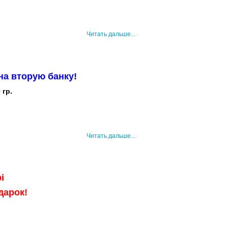
Читать дальше...
на вторую банку!
 гр.
Читать дальше...
i
дарок!