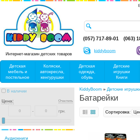
(057) 717-89-01
(063) 
kiddyboom
Интернет-магазин детских товаров
Детская
Коляски,
Детская
Детские
мебель и
автокресла,
одежда,
игрушки
постельное
кенгурушки
обувь
Книги
KiddyBoom
»
Детские игрушк
В наличии
Батарейки
Цена:
Очистить
-
грн.
Сортировка:
Аудиокниги