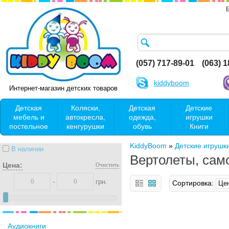
(057) 717-89-01
(063) 
kiddyboom
Интернет-магазин детских товаров
Детская
Коляски,
Детская
Детские
мебель и
автокресла,
одежда,
игрушки
постельное
кенгурушки
обувь
Книги
KiddyBoom
»
Детские игрушк
В наличии
Вертолеты, сам
Цена:
Очистить
-
грн.
Сортировка:
Аудиокниги