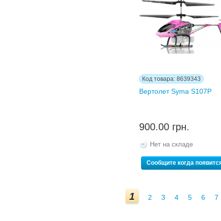
Код товара: 8639343
Вертолет Syma S107Р
900.00 грн.
Нет на складе
Сообщите когда появитс
1
2
3
4
5
6
7