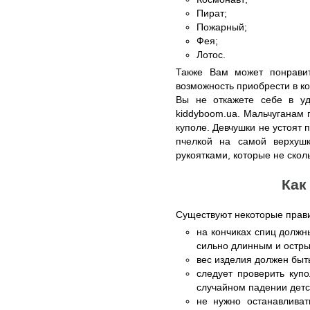
Пират;
Пожарный;
Фея;
Лотос.
Также Вам может понрави
возможность приобрести в ко
Вы не откажете себе в уд
kiddyboom.ua. Мальчуганам 
куполе. Девчушки не устоят 
пчелкой на самой верхушк
рукоятками, которые не скол
Как
Существуют некоторые правил
на кончиках спиц должн
сильно длинным и острым
вес изделия должен бы
следует проверить купо
случайном падении детс
не нужно останавливат