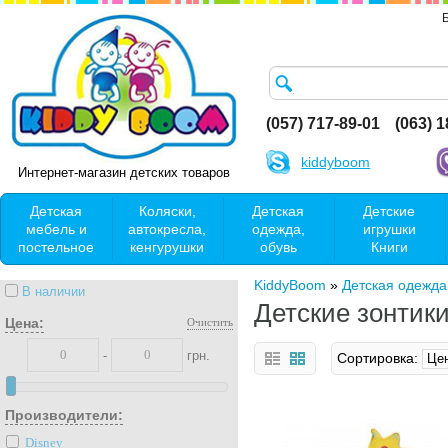
(057) 717-89-01
(063) 
kiddyboom
Интернет-магазин детских товаров
Детская
Коляски,
Детская
Детские
мебель и
автокресла,
одежда,
игрушки
постельное
кенгурушки
обувь
Книги
KiddyBoom
»
Детская одежда
В наличии
Детские зонтик
Цена:
Очистить
-
грн.
Сортировка:
Производители:
Disney