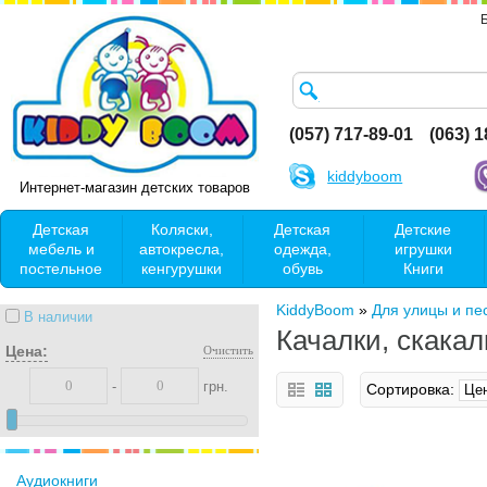
(057) 717-89-01
(063) 
kiddyboom
Интернет-магазин детских товаров
Детская
Коляски,
Детская
Детские
мебель и
автокресла,
одежда,
игрушки
постельное
кенгурушки
обувь
Книги
KiddyBoom
»
Для улицы и пе
В наличии
Качалки, скакал
Цена:
Очистить
-
грн.
Сортировка:
Аудиокниги