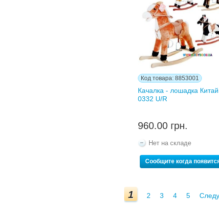
Код товара: 8853001
Качалка - лошадка Кита
0332 U/R
960.00 грн.
Нет на складе
Сообщите когда появитс
1
2
3
4
5
След