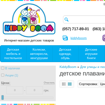
(057) 717-89-01
(063) 
kiddyboom
Интернет-магазин детских товаров
Детская
Коляски,
Детская
Детские
мебель и
автокресла,
одежда,
игрушки
постельное
кенгурушки
обувь
Книги
KiddyBoom
»
Для улицы и пе
В наличии
детское плаван
Акции (1)
Цена:
Очистить
Сортировка:
-
грн.