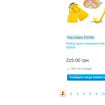
Код товара: 832268
Набор для плавания Inte
55954
215.00 грн.
Нет на складе
Сообщите когда появитс
1
2
3
4
5
6
С