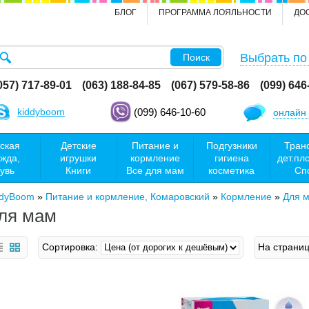
БЛОГ
ПРОГРАММА ЛОЯЛЬНОСТИ
ДО
Выбрать по
Поиск
057) 717-89-01
(063) 188-84-85
(067) 579-58-86
(099) 646
kiddyboom
(099) 646-10-60
онлайн 
ская
Детские
Питание и
Подгузники
Тран
жда,
игрушки
кормление
гигиена
дет.пл
увь
Книги
Все для мам
косметика
Сп
ddyBoom
»
Питание и кормление, Комаровский
»
Кормление
»
Для 
ля мам
Сортировка:
На страниц