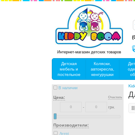
(
Интернет-магазин детских товаров
Детская
Коляски,
Дет
мебель и
автокресла,
оде
постельное
кенгурушки
об
Ki
В наличии
Д
Цена:
Очистить
-
грн.
Производители:
Avent