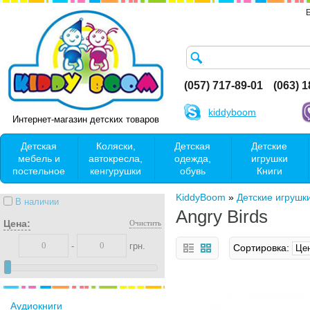
(057) 717-89-01
(063) 
kiddyboom
Интернет-магазин детских товаров
Детская
Коляски,
Детская
Детские
мебель и
автокресла,
одежда,
игрушки
постельное
кенгурушки
обувь
Книги
KiddyBoom
»
Детские игрушк
В наличии
Angry Birds
Цена:
Очистить
-
грн.
Сортировка:
Аудиокниги