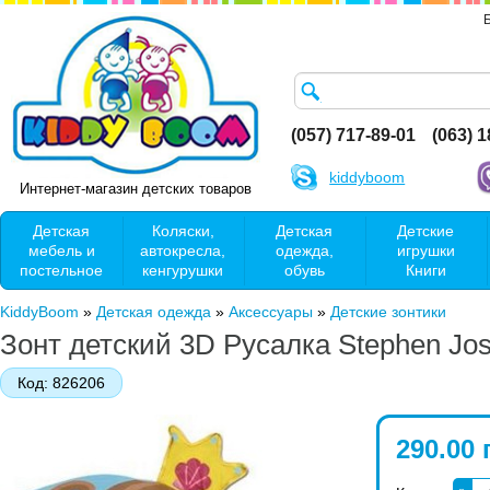
(057) 717-89-01
(063) 
kiddyboom
Интернет-магазин детских товаров
Детская
Коляски,
Детская
Детские
мебель и
автокресла,
одежда,
игрушки
постельное
кенгурушки
обувь
Книги
KiddyBoom
»
Детская одежда
»
Аксессуары
»
Детские зонтики
Зонт детский 3D Русалка Stephen Jo
Код:
826206
290.00 