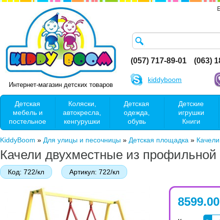
(057) 717-89-01
(063) 
kiddyboom
Интернет-магазин детских товаров
Детская
Коляски,
Детская
Детские
мебель и
автокресла,
одежда,
игрушки
постельное
кенгурушки
обувь
Книги
KiddyBoom
»
Для улицы и песочницы
»
Детская площадка
»
Качели
Качели двухместные из профильной т
Код:
722/кл
Артикул:
722/кл
8599.00