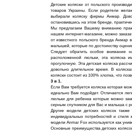
Детские коляски от польского производ
товаров Украины. Если родители желаю
выбирали коляску фирмы Анмар. Довол
остановившись на этом бренде, практиче
Мы предлагаем Вашему вниманию практи
нашем интернет-магазине, можно заказат
от известного польского бренда Анмар в
малышей, которые по достоинству оценив
Следует обратить особое внимание 
расположенной люльки, эта коляска и
прогулочную. Эта детская коляска рассчи
довольно длительное время. В коляска
коляски состоит из 100% хлопка, что по
3 в 1.
Если Вам требуется коляска которая може
идеально Вам подойдет. Отличается лег
люльки для ребенка которые можно заме
серным спутником для Вас и малыша с ро
Другие модели детских колясок также
индивидуальных потребностей и стиля 
модели Anmar Fox используется как унив
Основные преимущества детских колясок