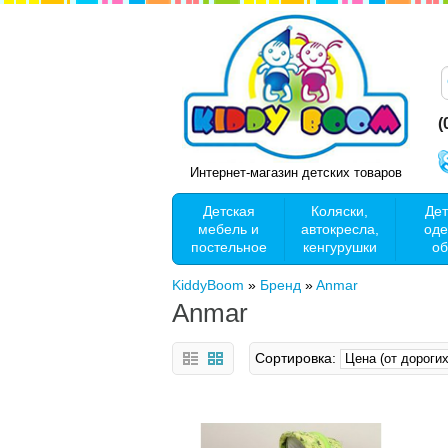
(
Интернет-магазин детских товаров
Детская
Коляски,
Дет
мебель и
автокресла,
оде
постельное
кенгурушки
об
KiddyBoom
»
Бренд
»
Anmar
Anmar
Сортировка: