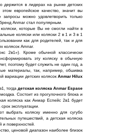
но держится в лидерах на рынке детских
 этом европейское качество, значит вы
е запросы можно удовлетворить только
к бренд Anmar стал популярным.
коляски, которые Вы не смогли найти в
льные коляски или коляски 2 в 1 и 3 в 1
ользовании как для родителей, так и для
х колясок Amnar.
с 2в1»). Кроме обычной классически
ансформировать эту коляску в обычную
ет, поэтому будет служить не один год, а
ные материалы, так, например, обшивка
ой вариации детских колясок
Anmar
Hilux
в1, тогда
детская коляска
Anmar
Espase
оздка. Состоит из прогулочного блока и
кая коляска как Анмар Еспейс 2в1 будет
 срок эксплуатации.
ют выбрать коляску именно для сугубо
ельных путешествий, а детская коляска
й и поверхностей.
ство, ценовой диапазон наиболее близок