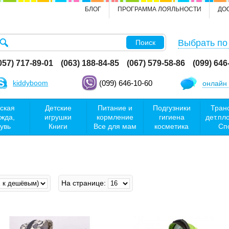
БЛОГ
ПРОГРАММА ЛОЯЛЬНОСТИ
ДО
Выбрать по
Поиск
057) 717-89-01
(063) 188-84-85
(067) 579-58-86
(099) 646
kiddyboom
(099) 646-10-60
онлайн 
ская
Детские
Питание и
Подгузники
Тран
жда,
игрушки
кормление
гигиена
дет.пл
увь
Книги
Все для мам
косметика
Сп
На странице: