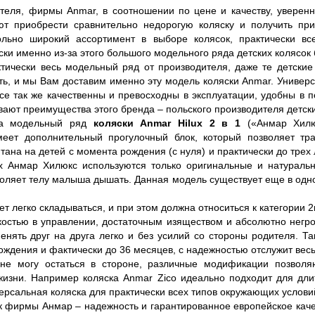
ителя, фирмы Anmar, в соотношении по цене и качеству, уверен
т приобрести сравнительно недорогую коляску и получить при
ьно широкий ассортимент в выборе колясок, практически вс
ски именно из-за этого большого модельного ряда детских колясо
чески весь модельный ряд от производителя, даже те детские 
ь, и мы Вам доставим именно эту модель коляски Anmar. Универса
се так же качественны и превосходны в эксплуатации, удобны в п
ают преимущества этого бренда – польского производителя детски
на модельный ряд
коляски
Anmar
Hilux 2 в 1
(«Анмар Хилюк
меет дополнительный прогулочный блок, который позволяет тр
тана на детей с момента рождения (с нуля) и практически до трех л
х Анмар Хилюкс используются только оригинальные и натураль
зволяет телу малыша дышать. Данная модель существует еще в одн
т легко складываться, и при этом должна относиться к категории 2
костью в управлении, достаточным изяществом и абсолютно негром
нять друг на друга легко и без усилий со стороны родителя. Та
ждения и фактически до 36 месяцев, с надежностью отслужит весь
 не могу остаться в стороне, различные модификации позволя
жизни. Например коляска Anmar Zico идеально подходит для длит
ерсальная коляска для практически всех типов окружающих услови
 фирмы Анмар – надежность и гарантированное европейское каче