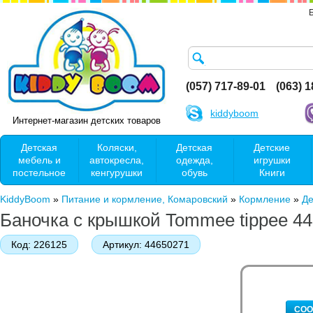
(057) 717-89-01
(063) 
kiddyboom
Интернет-магазин детских товаров
Детская
Коляски,
Детская
Детские
мебель и
автокресла,
одежда,
игрушки
постельное
кенгурушки
обувь
Книги
KiddyBoom
»
Питание и кормление, Комаровский
»
Кормление
»
Де
Баночка с крышкой Tommee tippee 4
Код:
226125
Артикул:
44650271
СОО