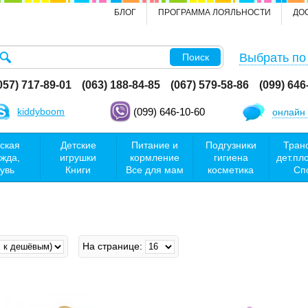
БЛОГ
ПРОГРАММА ЛОЯЛЬНОСТИ
ДО
Выбрать по
Поиск
057) 717-89-01
(063) 188-84-85
(067) 579-58-86
(099) 646
kiddyboom
(099) 646-10-60
онлайн 
ская
Детские
Питание и
Подгузники
Тран
жда,
игрушки
кормление
гигиена
дет.пл
увь
Книги
Все для мам
косметика
Сп
На странице: