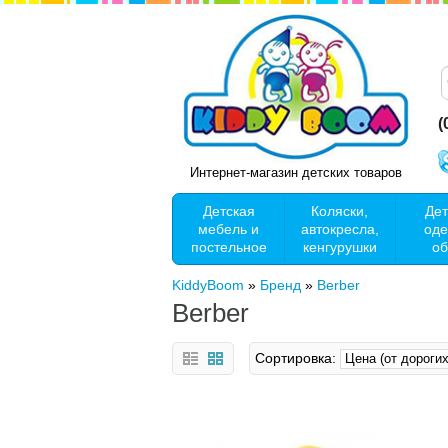
(
Интернет-магазин детских товаров
Детская
Коляски,
Дет
мебель и
автокресла,
оде
постельное
кенгурушки
об
KiddyBoom
»
Бренд
»
Berber
Berber
Сортировка: