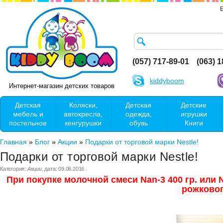
(057) 717-89-01
(063) 
kiddyboom
Интернет-магазин детских товаров
Детская
Коляски,
Детская
Детские
мебель и
автокресла,
одежда,
игрушки
постельное
кенгурушки
обувь
Книги
Главная
»
Блог
»
Акции
»
Подарки от торговой марки Nestle!
Подарки от торговой марки Nestle!
Категория:
Акции
, дата:
09.06.2016
.
При покупке молочной смеси Nan-3 400 гр. или N
рожковог