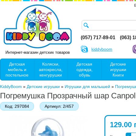
(057) 717-89-01
(063) 
kiddyboom
Интернет-магазин детских товаров
Детская
Коляски,
Детская
Детские
мебель и
автокресла,
одежда,
игрушки
постельное
кенгурушки
обувь
Книги
KiddyBoom
»
Детские игрушки
»
Игрушки для малышей
»
Погремушк
Погремушка Прозрачный шар Canpol 
Код:
297084
Артикул:
2/457
129.00 