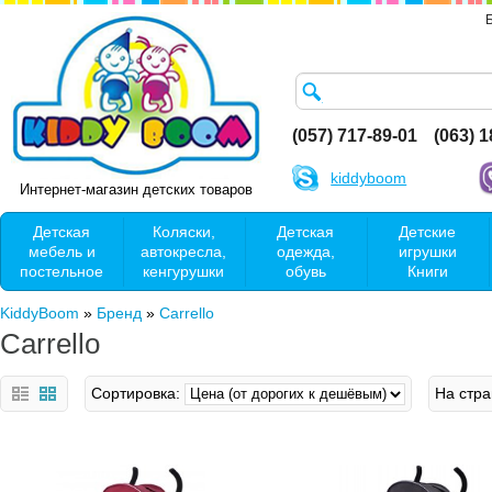
(057) 717-89-01
(063) 
kiddyboom
Интернет-магазин детских товаров
Детская
Коляски,
Детская
Детские
мебель и
автокресла,
одежда,
игрушки
постельное
кенгурушки
обувь
Книги
KiddyBoom
»
Бренд
»
Carrello
Carrello
Сортировка:
На стра