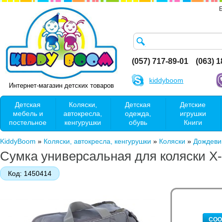
(057) 717-89-01
(063) 
kiddyboom
Интернет-магазин детских товаров
Детская
Коляски,
Детская
Детские
мебель и
автокресла,
одежда,
игрушки
постельное
кенгурушки
обувь
Книги
KiddyBoom
»
Коляски, автокресла, кенгурушки
»
Коляски
»
Дождеви
Сумка универсальная для коляски X-l
Код:
1450414
СОО