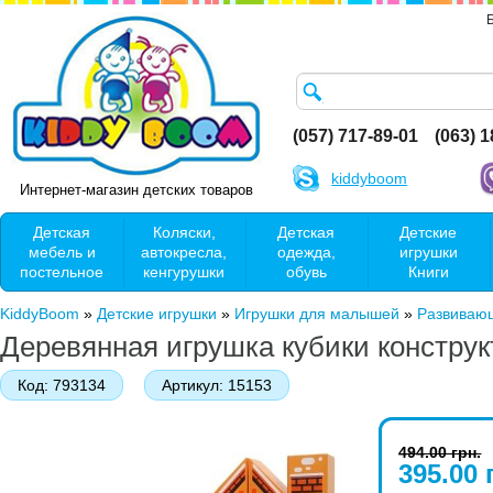
(057) 717-89-01
(063) 
kiddyboom
Интернет-магазин детских товаров
Детская
Коляски,
Детская
Детские
мебель и
автокресла,
одежда,
игрушки
постельное
кенгурушки
обувь
Книги
KiddyBoom
»
Детские игрушки
»
Игрушки для малышей
»
Развиваю
Деревянная игрушка кубики констру
Код:
793134
Артикул:
15153
494.00 грн.
395.00 