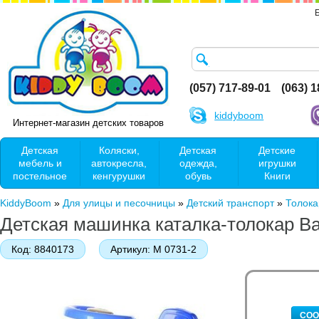
(057) 717-89-01
(063) 
kiddyboom
Интернет-магазин детских товаров
Детская
Коляски,
Детская
Детские
мебель и
автокресла,
одежда,
игрушки
постельное
кенгурушки
обувь
Книги
KiddyBoom
»
Для улицы и песочницы
»
Детский транспорт
»
Толока
Детская машинка каталка-толокар B
Код:
8840173
Артикул:
M 0731-2
СОО