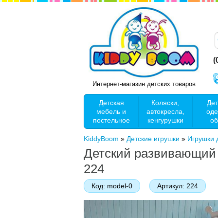
(
Интернет-магазин детских товаров
Детская
Коляски,
Дет
мебель и
автокресла,
оде
постельное
кенгурушки
об
KiddyBoom
»
Детские игрушки
»
Игрушки
Детский развивающий 
224
Код:
model-0
Артикул:
224