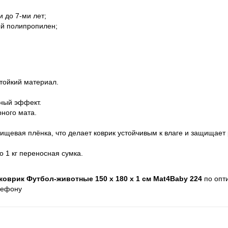
 до 7-ми лет;
й полипропилен;
стойкий материал.
жный эффект.
рного мата.
ищевая плёнка, что делает коврик устойчивым к влаге и защищает 
о 1 кг переносная сумка.
оврик Футбол-животные 150 х 180 х 1 см Mat4Baby 224
по опт
лефону