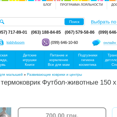
БЛОГ
ПРОГРАММА ЛОЯЛЬНОСТИ
ДО
Выбрать по
Поиск
057) 717-89-01
(063) 188-84-85
(067) 579-58-86
(099) 646
kiddyboom
(099) 646-10-60
онлайн 
ская
Детские
Питание и
Подгузники
Тран
жда,
игрушки
кормление
гигиена
дет.пл
увь
Книги
Все для мам
косметика
Сп
 для малышей
»
Развивающие коврики и центры
термоковрик Футбол-животные 150 х 
700.00 грн.