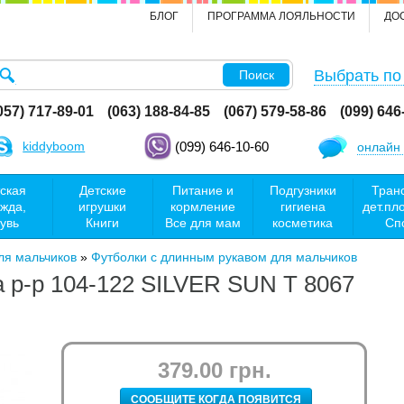
БЛОГ
ПРОГРАММА ЛОЯЛЬНОСТИ
ДО
Выбрать по
Поиск
057) 717-89-01
(063) 188-84-85
(067) 579-58-86
(099) 646
kiddyboom
(099) 646-10-60
онлайн 
ская
Детские
Питание и
Подгузники
Тран
жда,
игрушки
кормление
гигиена
дет.пл
увь
Книги
Все для мам
косметика
Сп
ля мальчиков
»
Футболки с длинным рукавом для мальчиков
 р-р 104-122 SILVER SUN T 8067
379.00 грн.
СООБЩИТЕ КОГДА ПОЯВИТСЯ