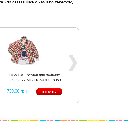
те или связавшись с нами по телефону.
Рубашка + реглан для мальчика
Брюки для мальчика р-р 92-122
р-р 98-122 SILVER SUN KT 8059
SILVER SUN PC 8007
739.00 грн.
399.00 грн.