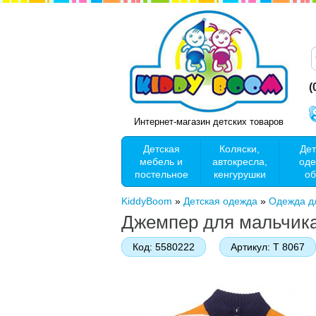
(
Интернет-магазин детских товаров
Детская
Коляски,
Дет
мебель и
автокресла,
оде
постельное
кенгурушки
об
KiddyBoom
»
Детская одежда
»
Одежда д
Джемпер для мальчика
Код:
5580222
Артикул:
T 8067