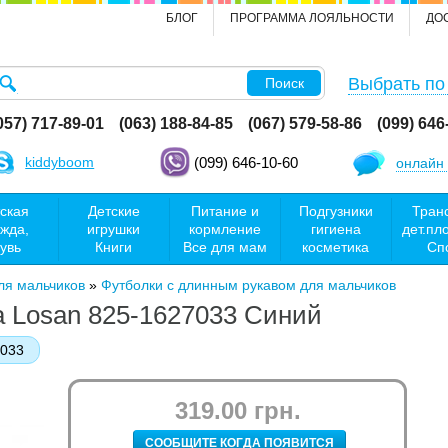
БЛОГ
ПРОГРАММА ЛОЯЛЬНОСТИ
ДО
Выбрать по
Поиск
057) 717-89-01
(063) 188-84-85
(067) 579-58-86
(099) 646
kiddyboom
(099) 646-10-60
онлайн 
ская
Детские
Питание и
Подгузники
Тран
жда,
игрушки
кормление
гигиена
дет.пл
увь
Книги
Все для мам
косметика
Сп
ля мальчиков
»
Футболки с длинным рукавом для мальчиков
 Losan 825-1627033 Синий
033
319.00 грн.
СООБЩИТЕ КОГДА ПОЯВИТСЯ