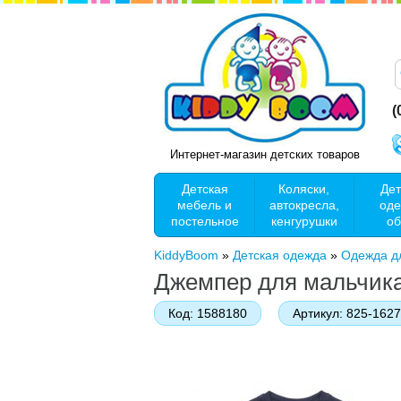
(
Интернет-магазин детских товаров
Детская
Коляски,
Дет
мебель и
автокресла,
оде
постельное
кенгурушки
об
KiddyBoom
»
Детская одежда
»
Одежда д
Джемпер для мальчика
Код:
1588180
Артикул:
825-1627