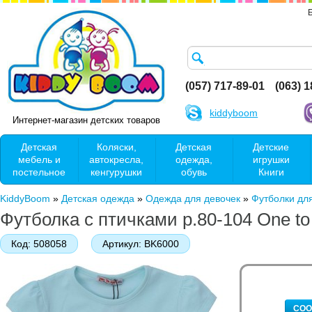
(057) 717-89-01
(063) 
kiddyboom
Интернет-магазин детских товаров
Детская
Коляски,
Детская
Детские
мебель и
автокресла,
одежда,
игрушки
постельное
кенгурушки
обувь
Книги
KiddyBoom
»
Детская одежда
»
Одежда для девочек
»
Футболки дл
Футболка с птичками р.80-104 One t
Код:
508058
Артикул:
BK6000
СОО