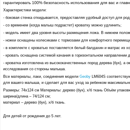
гарантировать 100% безопасность использования для вас и глав
Характеристики модели:
- боковая стенка откидывается, предоставляя удобный доступ для ро
- со временем (когда малыш подрастет) кроватку можно удлинить;
- модель имеет два уровня высоты размещения ложа. В нижнем полож
- ножки оснащены колесиками с тормозами для комфортного перемеще
- в комплекте с кроватью поставляется белый балдахин и матрас из 
- кровать оснащена системой качания в горизонтальном направлении 
- кроватка изготовлена из высококачественных пород дерева (бук), 
исследования со стороны малыша.
Все материалы, лаки, соединения модели
Geoby
LM
604
S
соответству
для вашего малыша, и сделает для вас уход за ребенком максималь
Размеры: 74х124 см
Материалы: дерево (бук), х/б ткань
Объём упаковк
ширина/длина – 74/124 см;
материал – дерево (бук), х/б ткань.
Для детей от рождения до 5 лет.