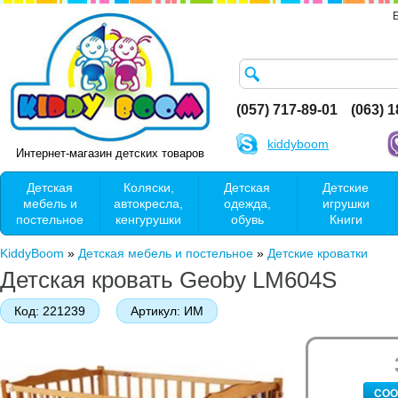
(057) 717-89-01
(063) 
kiddyboom
Интернет-магазин детских товаров
Детская
Коляски,
Детская
Детские
мебель и
автокресла,
одежда,
игрушки
постельное
кенгурушки
обувь
Книги
KiddyBoom
»
Детская мебель и постельное
»
Детские кроватки
Детская кровать Geoby LM604S
Код:
221239
Артикул:
ИМ
СОО