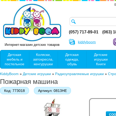
(057) 717-89-01
(063) 
kiddyboom
Интернет-магазин детских товаров
Детская
Коляски,
Детская
Детские
мебель и
автокресла,
одежда,
игрушки
постельное
кенгурушки
обувь
Книги
KiddyBoom
»
Детские игрушки
»
Радиоуправляемые игрушки
»
Стро
Пожарная машина
Код:
773018
Артикул:
0813HE
СОО