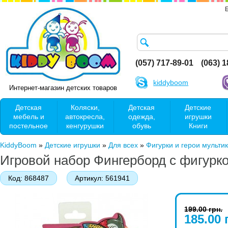
(057) 717-89-01
(063) 
kiddyboom
Интернет-магазин детских товаров
Детская
Коляски,
Детская
Детские
мебель и
автокресла,
одежда,
игрушки
постельное
кенгурушки
обувь
Книги
KiddyBoom
»
Детские игрушки
»
Для всех
»
Фигурки и герои мульти
Игровой набор Фингерборд с фигурк
Код:
868487
Артикул:
561941
199.00 грн.
185.00 