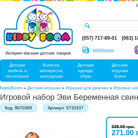
(057) 717-89-01
(063) 
kiddyboom
Интернет-магазин детских товаров
Детская
Коляски,
Детская
Детские
мебель и
автокресла,
одежда,
игрушки
постельное
кенгурушки
обувь
Книги
KiddyBoom
»
Детские игрушки
»
Игрушки для девочек
»
Игровые на
Игровой набор Эви Беременная свинка
Код:
8670389
Артикул:
5733337
339.00 грн.
271.00 