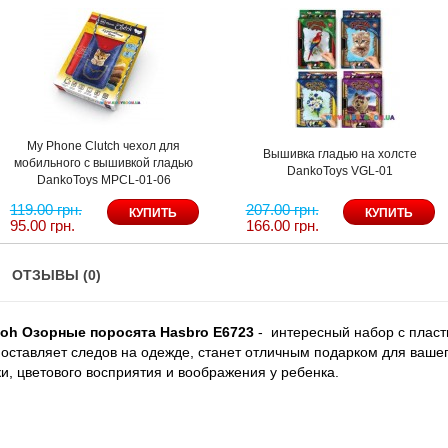
My Phone Clutch чехол для
Вышивка гладью на холсте
мобильного с вышивкой гладью
DankoToys VGL-01
DankoToys MPCL-01-06
119.00 грн.
207.00 грн.
95.00 грн.
166.00 грн.
ОТЗЫВЫ (0)
Doh Озорные поросята Hasbro Е6723
- интересный набор с пласт
 оставляет следов на одежде, станет отличным подарком для ваше
и, цветового восприятия и воображения у ребенка.