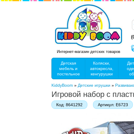
(
Интернет-магазин детских товаров
Детская
Коляски,
Дет
мебель и
автокресла,
оде
постельное
кенгурушки
об
KiddyBoom
»
Детские игрушки
»
Развива
Игровой набор с плас
Код:
8641292
Артикул:
Е6723