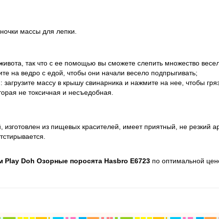
аночки массы для лепки.
живота, так что с ее помощью вы сможете слепить множество весе
те на ведро с едой, чтобы они начали весело подпрыгивать;
 загрузите массу в крышу свинарника и нажмите на нее, чтобы гряз
торая не токсичная и несъедобная.
, изготовлен из пищевых красителей, имеет приятный, не резкий ар
отстирывается.
м Play Doh Озорные поросята Hasbro Е6723
по оптимальной цене