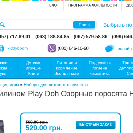
БЛОГ
ПРОГРАММА ЛОЯЛЬНОСТИ
ДО
Выбрать по
Поиск
057) 717-89-01
(063) 188-84-85
(067) 579-58-86
(099) 646
kiddyboom
(099) 646-10-60
онлайн 
ская
Детские
Питание и
Подгузники
Тран
жда,
игрушки
кормление
гигиена
дет.пл
увь
Книги
Все для мам
косметика
Сп
ющие игры
»
Наборы для детского творчества
тилином Play Doh Озорные поросята 
569.00 грн.
БЫСТРЫЙ ЗАКАЗ
529.00 грн.