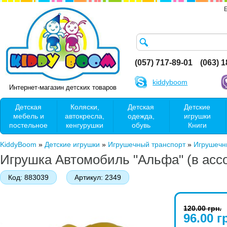
(057) 717-89-01
(063) 
kiddyboom
Интернет-магазин детских товаров
Детская
Коляски,
Детская
Детские
мебель и
автокресла,
одежда,
игрушки
постельное
кенгурушки
обувь
Книги
KiddyBoom
»
Детские игрушки
»
Игрушечный транспорт
»
Игрушечн
Игрушка Автомобиль "Альфа" (в асс
Код:
883039
Артикул:
2349
120.00 грн.
96.00 г