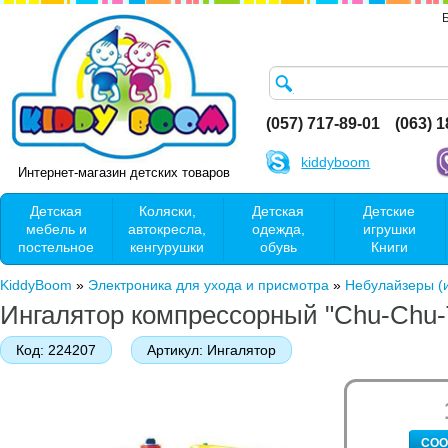
(057) 717-89-01
(063) 
kiddyboom
Интернет-магазин детских товаров
Детская
Коляски,
Детская
Детские
мебель и
автокресла,
одежда,
игрушки
постельное
кенгурушки
обувь
Книги
KiddyBoom
»
Электроника для ухода и присмотра
»
Небулайзеры (
Ингалятор компрессорный "Chu-Chu-Tr
Код:
224207
Артикул:
Ингалятор
СОО