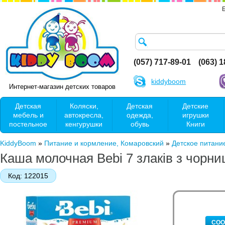
(057) 717-89-01
(063) 
kiddyboom
Интернет-магазин детских товаров
Детская
Коляски,
Детская
Детские
мебель и
автокресла,
одежда,
игрушки
постельное
кенгурушки
обувь
Книги
KiddyBoom
»
Питание и кормление, Комаровский
»
Детское питани
Каша молочная Bebi 7 злаків з чорниц
Код:
122015
СОО