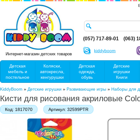
(057) 717-89-01
(063) 
kiddyboom
Интернет-магазин детских товаров
Детская
Коляски,
Детская
Детские
мебель и
автокресла,
одежда,
игрушки
постельное
кенгурушки
обувь
Книги
KiddyBoom
»
Детские игрушки
»
Развивающие игры
»
Наборы для д
Кисти для рисования акриловые Colo
Код:
1817070
Артикул:
32599PTR