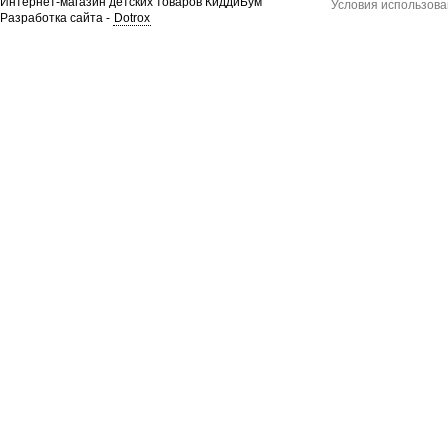
Интернет-магазин детских товаров КиддиБум
Условия использова
Разработка сайта -
Dotrox