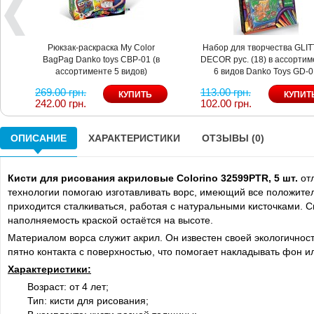
Рюкзак-раскраска My Color
Набор для творчества GLI
BagPag Danko toys CBP-01 (в
DECOR рус. (18) в ассорти
ассортименте 5 видов)
6 видов Danko Toys GD-
269.00 грн.
113.00 грн.
242.00 грн.
102.00 грн.
ОПИСАНИЕ
ХАРАКТЕРИСТИКИ
ОТЗЫВЫ (0)
Кисти для рисования акриловые Colorino 32599PTR, 5 шт.
отл
технологии помогаю изготавливать ворс, имеющий все положител
приходится сталкиваться, работая с натуральными кисточками. С
наполняемость краской остаётся на высоте.
Материалом ворса служит акрил. Он известен своей экологичност
пятно контакта с поверхностью, что помогает накладывать фон 
Характеристики:
Возраст: от 4 лет;
Тип: кисти для рисования;