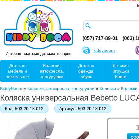
(057) 717-89-01
(063) 
kiddyboom
Интернет-магазин детских товаров
Детская
Коляски,
Детская
Детские
мебель и
автокресла,
одежда,
игрушки
постельное
кенгурушки
обувь
Книги
KiddyBoom
»
Коляски, автокресла, кенгурушки
»
Коляски
»
Коляски
Коляска универсальная Bebetto LUCA
Код:
503.20.18.012
Артикул:
503.20.18.012
СОО