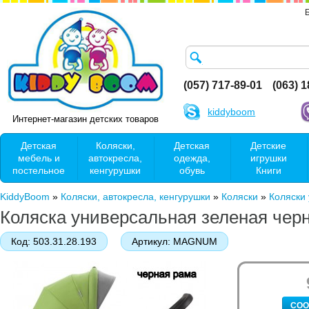
(057) 717-89-01
(063) 
kiddyboom
Интернет-магазин детских товаров
Детская
Коляски,
Детская
Детские
мебель и
автокресла,
одежда,
игрушки
постельное
кенгурушки
обувь
Книги
KiddyBoom
»
Коляски, автокресла, кенгурушки
»
Коляски
»
Коляски
Коляска универсальная зеленая че
Код:
503.31.28.193
Артикул:
MАGNUM
СОО