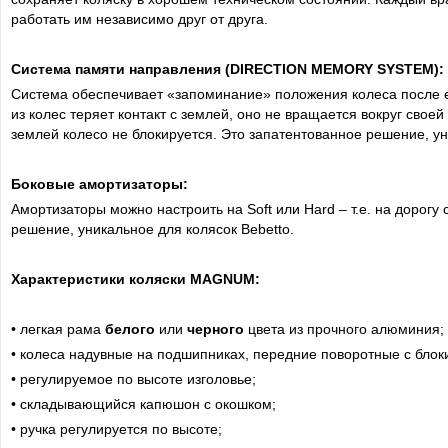
работать им независимо друг от друга.
Система памяти направления
(DIRECTION MEMORY SYSTEM):
Система обеспечивает «запоминание» положения колеса после е
из колес теряет контакт с землей, оно не вращается вокруг своей
землей колесо не блокируется. Это запатентованное решение, ун
Боковые амортизаторы:
Амортизаторы можно настроить на Soft или Hard – т.е. на дорог
решение, уникальное для колясок Bebetto.
Характеристики коляски MАGNUM:
• легкая рама
белого
или
черного
цвета из прочного алюминия;
• колеса надувные на подшипниках, передние поворотные с блок
• регулируемое по высоте изголовье;
• складывающийся капюшон с окошком;
• ручка регулируется по высоте;