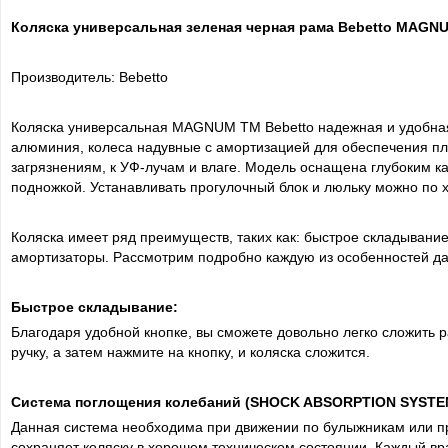
Коляска универсальная зеленая черная рама Bebetto MАGNU
Производитель: Bebetto
Коляска универсальная MАGNUM ТМ Bebetto надежная и удобная, 
алюминия, колеса надувные с амортизацией для обеспечения плав
загрязнениям, к УФ-лучам и влаге. Модель оснащена глубоким к
подножкой. Устанавливать прогулочный блок и люльку можно по 
Коляска имеет ряд преимуществ, таких как: быстрое складывани
амортизаторы. Рассмотрим подробно каждую из особенностей да
Быстрое складывание:
Благодаря удобной кнопке, вы сможете довольно легко сложить р
ручку, а затем нажмите на кнопку, и коляска сложится.
Система поглощения колебаний (SHOCK ABSORPTION SYSTE
Данная система необходима при движении по булыжникам или п
сохраняет коляску в хорошем техническом состоянии. Каждый в