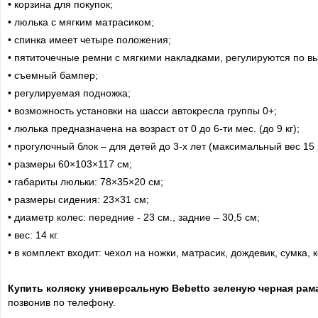
• корзина для покупок;
• люлька с мягким матрасиком;
• спинка имеет четыре положения;
• пятиточечные ремни с мягкими накладками, регулируются по вы
• съемный бампер;
• регулируемая подножка;
• возможность установки на шасси автокресла группы 0+;
• люлька предназначена на возраст от 0 до 6-ти мес. (до 9 кг);
• прогулочный блок – для детей до 3-х лет (максимальный вес 15 к
• размеры 60×103×117 см;
• габариты люльки: 78×35×20 см;
• размеры сидения: 23×31 см;
• диаметр колес: передние - 23 см., задние – 30,5 см;
• вес: 14 кг.
• в комплект входит: чехол на ножки, матрасик, дождевик, сумка, 
Купить коляску универсальную Bebetto зеленую черная ра
позвонив по телефону.