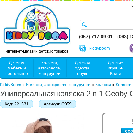
(057) 717-89-01
(063) 
kiddyboom
Интернет-магазин детских товаров
Детская
Коляски,
Детская
Детские
мебель и
автокресла,
одежда,
игрушки
постельное
кенгурушки
обувь
Книги
KiddyBoom
»
Коляски, автокресла, кенгурушки
»
Коляски
»
Коляски
Универсальная коляска 2 в 1 Geoby
Код:
221531
Артикул:
C959
СОО