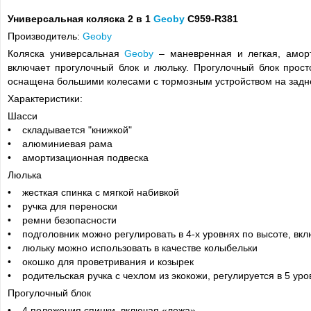
Универсальная коляска 2 в 1
Geoby
C959-R381
Производитель:
Geoby
Коляска универсальная
Geoby
– маневренная и легкая, аморт
включает прогулочный блок и люльку. Прогулочный блок прост
оснащена большими колесами с тормозным устройством на задн
Характеристики:
Шасси
• складывается "книжкой"
• алюминиевая рама
• амортизационная подвеска
Люлька
• жесткая спинка с мягкой набивкой
• ручка для переноски
• ремни безопасности
• подголовник можно регулировать в 4-х уровнях по высоте, вк
• люльку можно использовать в качестве колыбельки
• окошко для проветривания и козырек
• родительская ручка с чехлом из экокожи, регулируется в 5 уро
Прогулочный блок
• 4 положения спинки, включая «лежа»