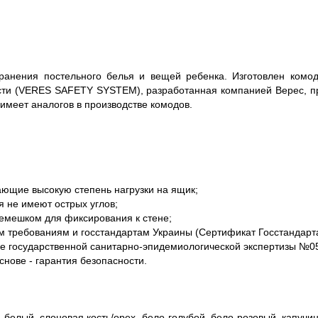
анения постельного белья и вещей ребенка. Изготовлен комо
сти (VERES SAFETY SYSTEM), разработанная компанией Верес, п
имеет аналогов в производстве комодов.
ющие высокую степень нагрузки на ящик;
я не имеют острых углов;
емешком для фиксирования к стене;
м требованиям и госстандартам Украины (Сертификат Госстандарта
ие государственной санитарно-эпидемиологической экспертизы №05
нове - гарантия безопасности.
ь, белый, слоновая кость/орех, бело-голубой, бело-розовый, капучи