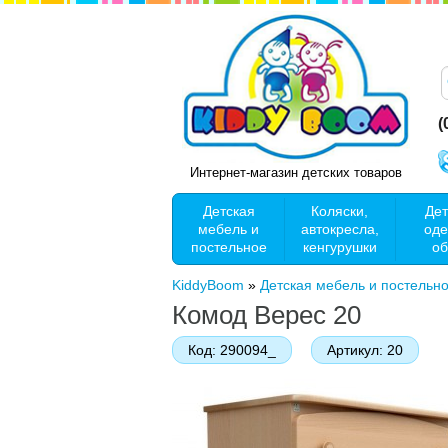
(
Интернет-магазин детских товаров
Детская
Коляски,
Дет
мебель и
автокресла,
оде
постельное
кенгурушки
об
KiddyBoom
»
Детская мебель и постельн
Комод Верес 20
Код:
290094_
Артикул:
20