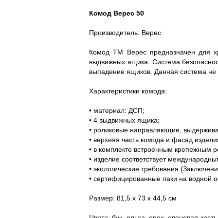
Комод Верес 50
Производитель: Верес
Комод ТМ Верес предназначен для хр
выдвижных ящика. Система безопасно
выпадение ящиков. Данная система не 
Характеристики комода:
• материал: ДСП;
• 4 выдвижных ящика;
• роликовые направляющие, выдержива
• верхняя часть комода и фасад издели
• в комплекте встроенным крепежным р
• изделие соответствует международны
• экологические требования (Заключен
• сертифицированные лаки на водной ос
Размер: 81,5 х 73 х 44,5 см
Цвета: бук, ольха, орех, слоновая кост