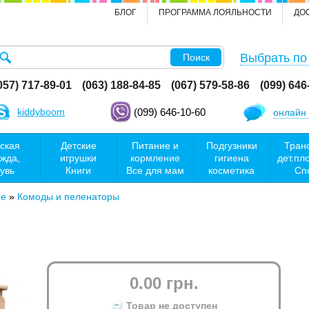
БЛОГ
ПРОГРАММА ЛОЯЛЬНОСТИ
ДО
Выбрать по
Поиск
057) 717-89-01
(063) 188-84-85
(067) 579-58-86
(099) 646
kiddyboom
(099) 646-10-60
онлайн 
ская
Детские
Питание и
Подгузники
Тран
жда,
игрушки
кормление
гигиена
дет.пл
увь
Книги
Все для мам
косметика
Сп
ое
»
Комоды и пеленаторы
0.00 грн.
Товар не доступен