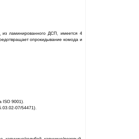
д из ламинированного ДСП, имеется 4
редотвращает опрокидывание комода и
 ISO 9001).
.03.02-07/54471).
но, капучино/голубой, капучино/розовый,