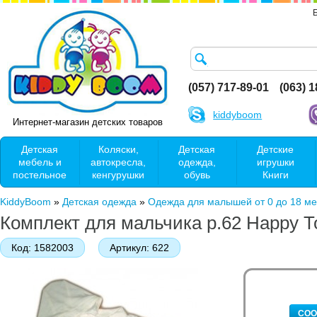
(057) 717-89-01
(063) 
kiddyboom
Интернет-магазин детских товаров
Детская
Коляски,
Детская
Детские
мебель и
автокресла,
одежда,
игрушки
постельное
кенгурушки
обувь
Книги
KiddyBoom
»
Детская одежда
»
Одежда для малышей от 0 до 18 м
Комплект для мальчика р.62 Нарру Т
Код:
1582003
Артикул:
622
СОО