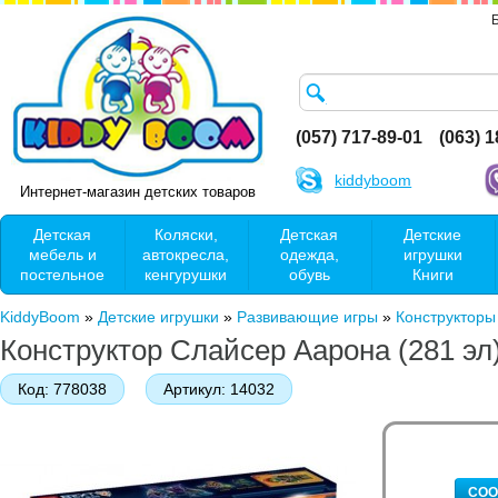
(057) 717-89-01
(063) 
kiddyboom
Интернет-магазин детских товаров
Детская
Коляски,
Детская
Детские
мебель и
автокресла,
одежда,
игрушки
постельное
кенгурушки
обувь
Книги
KiddyBoom
»
Детские игрушки
»
Развивающие игры
»
Конструкторы
Конструктор Слайсер Аарона (281 эл
Код:
778038
Артикул:
14032
СОО