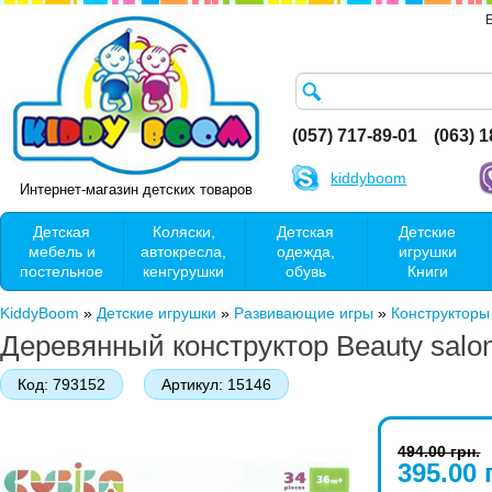
(057) 717-89-01
(063) 
kiddyboom
Интернет-магазин детских товаров
Детская
Коляски,
Детская
Детские
мебель и
автокресла,
одежда,
игрушки
постельное
кенгурушки
обувь
Книги
KiddyBoom
»
Детские игрушки
»
Развивающие игры
»
Конструкторы
Деревянный конструктор Beauty salo
Код:
793152
Артикул:
15146
494.00 грн.
395.00 