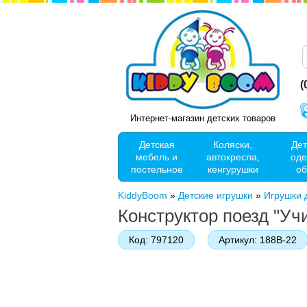
(
Интернет-магазин детских товаров
Детская
Коляски,
Дет
мебель и
автокресла,
оде
постельное
кенгурушки
об
KiddyBoom
»
Детские игрушки
»
Игрушки
Конструктор поезд "У
Код:
797120
Артикул:
188B-22