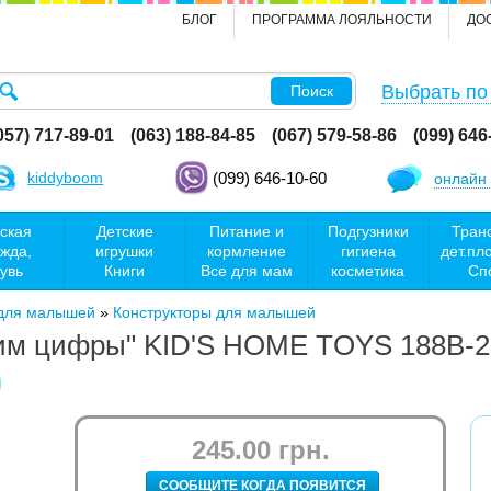
БЛОГ
ПРОГРАММА ЛОЯЛЬНОСТИ
ДО
Выбрать по
Поиск
057) 717-89-01
(063) 188-84-85
(067) 579-58-86
(099) 646
kiddyboom
(099) 646-10-60
онлайн 
ская
Детские
Питание и
Подгузники
Тран
жда,
игрушки
кормление
гигиена
дет.пл
увь
Книги
Все для мам
косметика
Сп
 для малышей
»
Конструкторы для малышей
чим цифры" KID'S HOME TOYS 188B-2
245.00 грн.
СООБЩИТЕ КОГДА ПОЯВИТСЯ