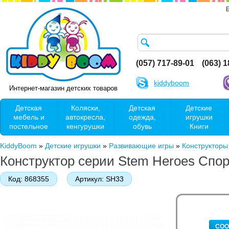
(057) 717-89-01
(063) 
kiddyboom
Интернет-магазин детских товаров
Детская
Коляски,
Детская
Детские
мебель и
автокресла,
одежда,
игрушки
постельное
кенгурушки
обувь
Книги
KiddyBoom
»
Детские игрушки
»
Развивающие игры
»
Конструкторы
Конструктор серии Stem Heroes Сп
Код:
868355
Артикул:
SH33
СОО