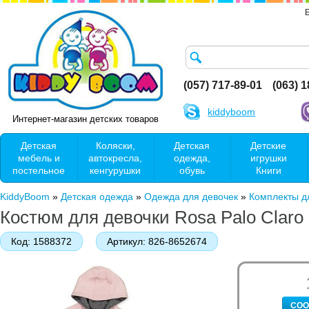
(057) 717-89-01
(063) 
kiddyboom
Интернет-магазин детских товаров
Детская
Коляски,
Детская
Детские
мебель и
автокресла,
одежда,
игрушки
постельное
кенгурушки
обувь
Книги
KiddyBoom
»
Детская одежда
»
Одежда для девочек
»
Комплекты д
Костюм для девочки Rosa Palo Claro
Код:
1588372
Артикул:
826-8652674
СОО