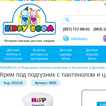
(057) 717-89-01
(063) 
kiddyboom
Интернет-магазин детских товаров
Детская
Коляски,
Детская
Детские
мебель и
автокресла,
одежда,
игрушки
постельное
кенгурушки
обувь
Книги
KiddyBoom
»
Подгузники гигиена косметика
»
Косметика
»
Детская
Крем под подгузник с пантенолом и ц
Код:
251215
Артикул:
9655
СОО