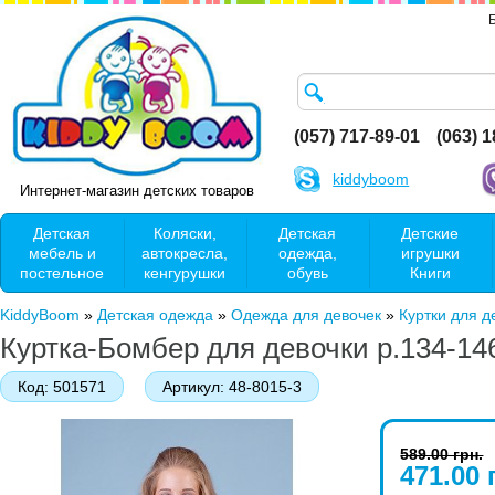
(057) 717-89-01
(063) 
kiddyboom
Интернет-магазин детских товаров
Детская
Коляски,
Детская
Детские
мебель и
автокресла,
одежда,
игрушки
постельное
кенгурушки
обувь
Книги
KiddyBoom
»
Детская одежда
»
Одежда для девочек
»
Куртки для д
Куртка-Бомбер для девочки р.134-146
Код:
501571
Артикул:
48-8015-3
589.00 грн.
471.00 