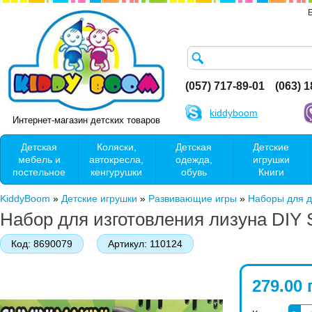
(057) 717-89-01
(063) 
kiddyboom
Интернет-магазин детских товаров
Детская
Коляски,
Детская
Детские
мебель и
автокресла,
одежда,
игрушки
постельное
кенгурушки
обувь
Книги
KiddyBoom
»
Детские игрушки
»
Развивающие игры
»
Наборы для д
Набор для изготовления лизуна DIY 
Код:
8690079
Артикул:
110124
279.00 