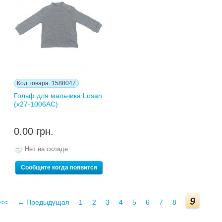
Код товара: 1588047
Гольф для мальчика Losan
(x27-1006AС)
0.00 грн.
Нет на складе
Сообщите когда появится
9
<<
← Предыдущая
1
2
3
4
5
6
7
8