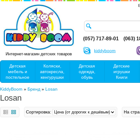
(057) 717-89-01
(063) 
kiddyboom
Интернет-магазин детских товаров
Детская
Коляски,
Детская
Детские
мебель и
автокресла,
одежда,
игрушки
постельное
кенгурушки
обувь
Книги
KiddyBoom
»
Бренд
»
Losan
Losan
Сортировка:
На стра