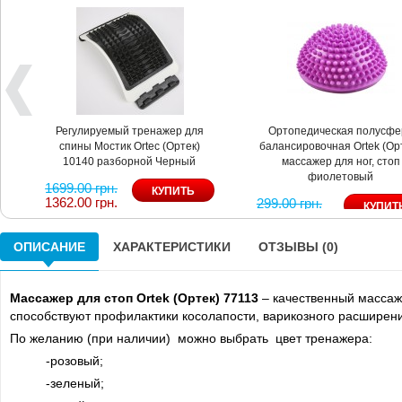
Регулируемый тренажер для
Ортопедическая полусфе
спины Мостик Ortec (Ортек)
балансировочная Ortek (Орт
10140 разборной Черный
массажер для ног, стоп
фиолетовый
1699.00 грн.
1362.00 грн.
299.00 грн.
269.00 грн.
ОПИСАНИЕ
ХАРАКТЕРИСТИКИ
ОТЗЫВЫ (0)
Массажер для стоп Ortek (Ортек) 77113
– качественный массаже
способствуют профилактики косолапости, варикозного расширени
По желанию (при наличии) можно выбрать цвет тренажера:
-розовый;
-зеленый;