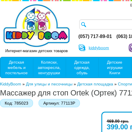
(057) 717-89-01
(063) 
kiddyboom
Интернет-магазин детских товаров
Детская
Коляски,
Детская
Детские
мебель и
автокресла,
одежда,
игрушки
постельное
кенгурушки
обувь
Книги
KiddyBoom
»
Для улицы и песочницы
»
Детская площадка
»
Спорти
Массажер для стоп Ortek (Ортек) 77
Код:
785023
Артикул:
77113P
469.00 грн.
399.00 