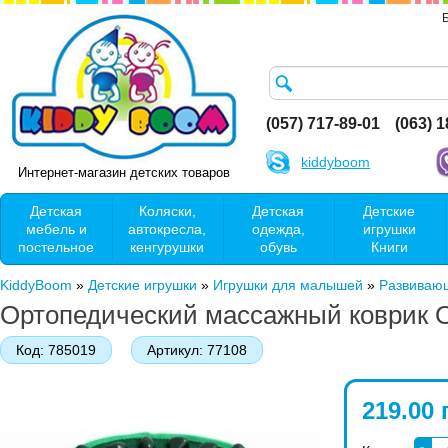
(057) 717-89-01
(063) 
kiddyboom
Интернет-магазин детских товаров
Детская
Коляски,
Детская
Детские
мебель и
автокресла,
одежда,
игрушки
постельное
кенгурушки
обувь
Книги
KiddyBoom
»
Детские игрушки
»
Игрушки для малышей
»
Развивающ
Ортопедический массажный коврик Or
Код:
785019
Артикул:
77108
219.00 