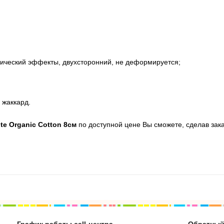
дический эффекты, двухсторонний, не деформируется;
 жаккард.
ite Organic Cotton 8см
по доступной цене Вы сможете, сделав зака
График работы call-центра
Обратный