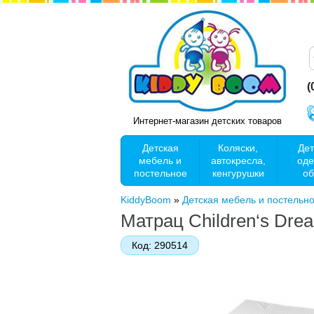
(
Интернет-магазин детских товаров
Детская
Коляски,
Дет
мебель и
автокресла,
оде
постельное
кенгурушки
об
KiddyBoom
»
Детская мебель и постельн
Матрац Children‘s Drea
Код:
290514