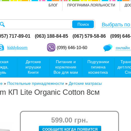
БЛОГ
ПРОГРАММА ЛОЯЛЬНОСТИ
ДО
Выбрать по
Поиск
057) 717-89-01
(063) 188-84-85
(067) 579-58-86
(099) 646
kiddyboom
(099) 646-10-60
онлайн 
ская
Детские
Питание и
Подгузники
Тран
жда,
игрушки
кормление
гигиена
дет.пл
увь
Книги
Все для мам
косметика
Сп
ое
»
Постельные принадлежности
»
Детские матрасы
m КП Lite Organic Cotton 8см
599.00 грн.
СООБЩИТЕ КОГДА ПОЯВИТСЯ