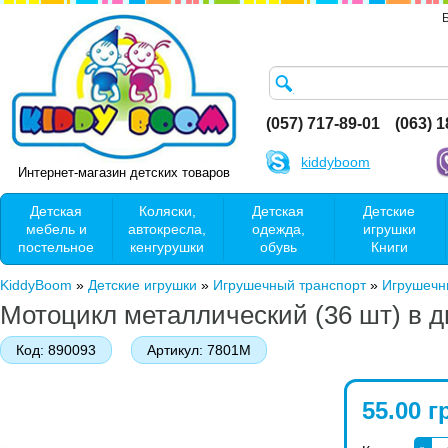
(057) 717-89-01
(063) 
kiddyboom
Интернет-магазин детских товаров
Детская
Коляски,
Детская
Детские
мебель и
автокресла,
одежда,
игрушки
постельное
кенгурушки
обувь
Книги
KiddyBoom
»
Детские игрушки
»
Игрушечный транспорт
»
Игрушечн
Мотоцикл металлический (36 шт) в 
Код:
890093
Артикул:
7801M
55.00 г